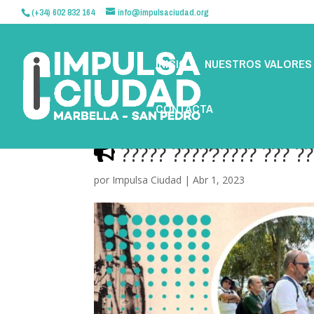
(+34) 602 832 164
info@impulsaciudad.org
INICIO
NUESTROS VALORES
CONTACTA
????? ?????́???? ??? ??
por
Impulsa Ciudad
|
Abr 1, 2023