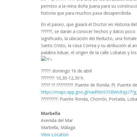
??????
permiso a la reina doña Juana para su construcci
????
historia que para muchos pasa desapercibida.
En el paseo, que guiará el Doctor en Historia del A
??????, se darán a conocer hechos y datos poco 
significado, la ubicación del Reducto, una fortal
Santo Cristo, la casa Correa y su atribución al ar
palabra Aduar, el origen de la calle Lobatas y 
?????: domingo 16 de abril
???????: 10,30-12,30 h.
????? ?? ?????????: Puente de Ronda. Pl. Puente d
https://maps.app.goo.gl/vad96nSYSBWsRqjU7?g_
?????????: Puente Ronda, Chorrón, Portada, Loba
Marbella
Avenida del Mar
Marbella
,
Málaga
View Location