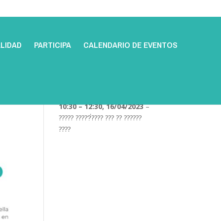
LIDAD
PARTICIPA
CALENDARIO DE EVENTOS
10:30
–
12:30
,
16/04/2023
–
????? ?????́???? ??? ?? ??????
????