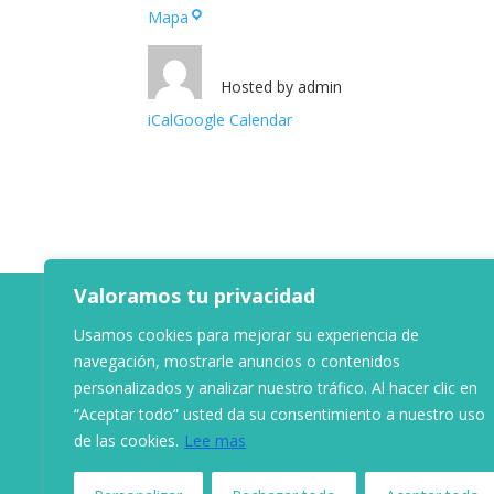
Marbella
Mapa
Hosted by
admin
iCal
Google Calendar
Valoramos tu privacidad
Usamos cookies para mejorar su experiencia de
navegación, mostrarle anuncios o contenidos
personalizados y analizar nuestro tráfico. Al hacer clic en
“Aceptar todo” usted da su consentimiento a nuestro uso
de las cookies.
Lee mas