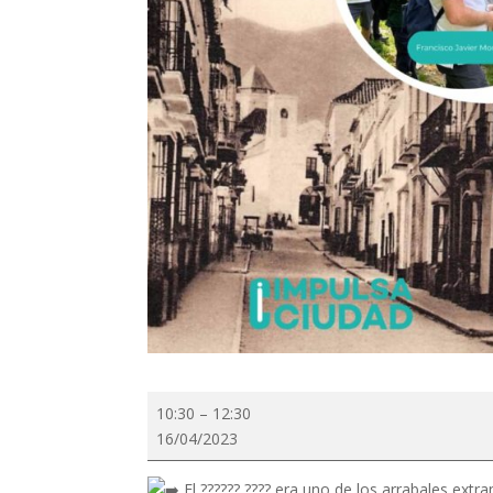
?????
10:30
–
12:30
?????́????
16/04/2023
???
??
El ?????? ???? era uno de los arrabales extr