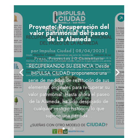
Proyecto: Recuperación del
valor patrimonial del paseo
de La Alameda
por
Impulsa Ciudad
|
08/04/2023
|
Press
,
Proyectos
| 0 Comentario
RECUPERANDO SU ESENCIA Desde
IMPULSA CIUDAD proponemos una
serie de medidas de restitución de sus
elementos originales para recuperar su
valor patrimonial. Hasta ahora el paseo
de la Alameda, ha sido despojado de
cualquier vestigio histórico, lo que
supone una pérdida...