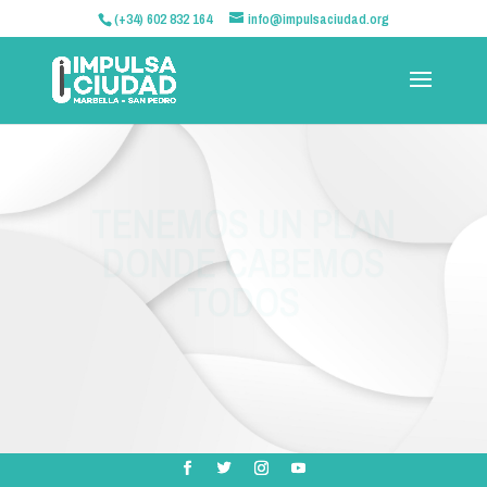
(+34) 602 832 164
info@impulsaciudad.org
EN SERIO, ES FÁCIL
HACERLO MEJOR