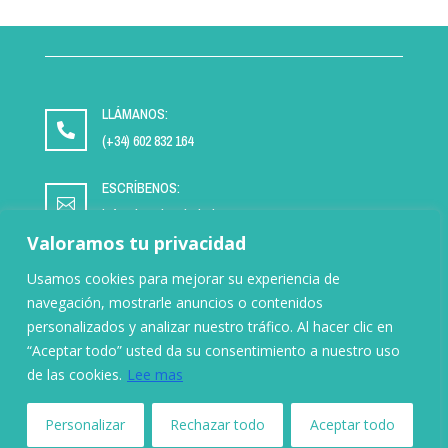
LLÁMANOS:

(+34) 602 832 164
ESCRÍBENOS:

info@impulsaciudad.org
Valoramos tu privacidad
Usamos cookies para mejorar su experiencia de
navegación, mostrarle anuncios o contenidos
personalizados y analizar nuestro tráfico. Al hacer clic en
“Aceptar todo” usted da su consentimiento a nuestro uso
AVISO LEGAL
|
POLÍTICA DE PRIVACIDAD
|
POLÍTICA DE COOKIES
|
de las cookies.
Lee mas
TRANSPARENCIA
© Copyright Impulsa Ciudad 2026. Todos los derechos
Personalizar
Rechazar todo
Aceptar todo
reservados.