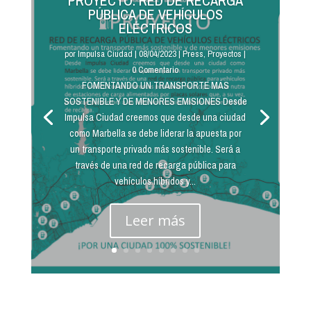
PROYECTO: RED DE RECARGA
PÚBLICA DE VEHÍCULOS
ELÉCTRICOS
por
Impulsa Ciudad
|
08/04/2023
|
Press
,
Proyectos
|
0 Comentario
FOMENTANDO UN TRANSPORTE MÁS
SOSTENIBLE Y DE MENORES EMISIONES Desde
Impulsa Ciudad creemos que desde una ciudad
como Marbella se debe liderar la apuesta por
un transporte privado más sostenible. Será a
través de una red de recarga pública para
vehículos híbridos y...
Leer más