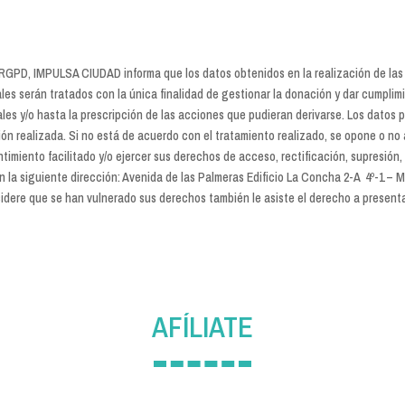
o 14 RGPD, IMPULSA CIUDAD informa que los datos obtenidos en la realización de la
nales serán tratados con la única finalidad de gestionar la donación y dar cumpli
les y/o hasta la prescripción de las acciones que pudieran derivarse. Los datos
ón realizada. Si no está de acuerdo con el tratamiento realizado, se opone o no a
miento facilitado y/o ejercer sus derechos de acceso, rectificación, supresión, o
 la siguiente dirección: Avenida de las Palmeras Edificio La Concha 2-A 4º-1 – M
idere que se han vulnerado sus derechos también le asiste el derecho a presenta
AFÍLIATE