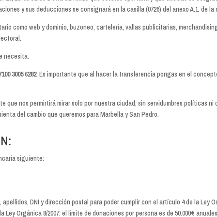
rtaciones y sus deducciones se consignará en la casilla (0726) del anexo A.1. de la
itario como web y dominio, buzoneo, cartelería, vallas publicitarias, merchandisin
ectoral.
e necesita.
7100 3005 6282
. Es importante que al hacer la transferencia pongas en el concept
 que nos permirtirá mirar solo por nuestra ciudad, sin servidumbres políticas ni
amienta del cambio que queremos para Marbella y San Pedro.
N:
ncaria siguiente:
, apellidos, DNI y dirección postal para poder cumplir con el artículo 4 de la Ley 
 la Ley Orgánica 8/2007: el límite de donaciones por persona es de 50.000€ anuales