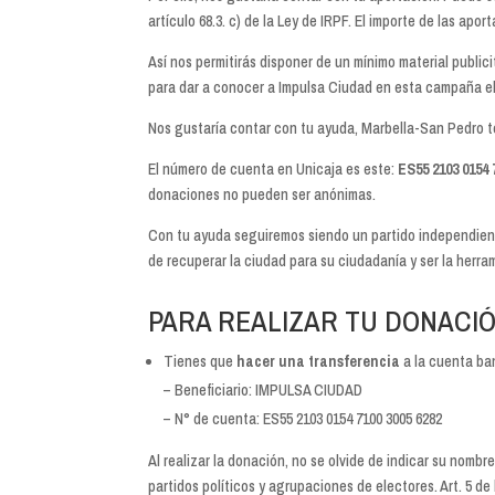
artículo 68.3. c) de la Ley de IRPF. El importe de las apo
Así nos permitirás disponer de un mínimo material public
para dar a conocer a Impulsa Ciudad en esta campaña el
Nos gustaría contar con tu ayuda, Marbella-San Pedro t
El número de cuenta en Unicaja es este:
ES55 2103 0154 
donaciones no pueden ser anónimas.
Con tu ayuda seguiremos siendo un partido independiente
de recuperar la ciudad para su ciudadanía y ser la herr
PARA REALIZAR TU DONACIÓ
Tienes que
hacer una transferencia
a la cuenta ba
– Beneficiario: IMPULSA CIUDAD
– N° de cuenta: ES55 2103 0154 7100 3005 6282
Al realizar la donación, no se olvide de indicar su nombre
partidos políticos y agrupaciones de electores. Art. 5 de