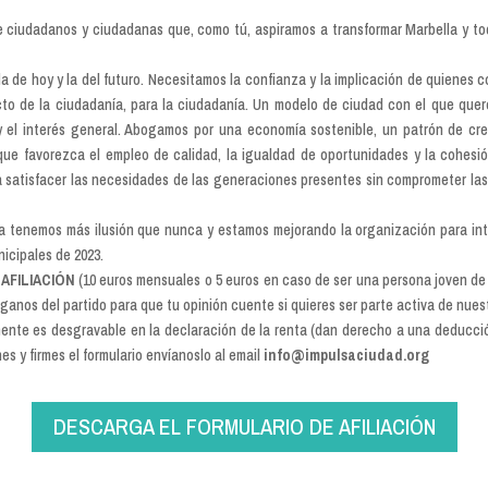
ciudadanos y ciudadanas que, como tú, aspiramos a transformar Marbella y tod
a de hoy y la del futuro. Necesitamos la confianza y la implicación de quienes
ecto de la ciudadanía, para la ciudadanía. Un modelo de ciudad con el que quer
el interés general. Abogamos por una economía sostenible, un patrón de crec
ue favorezca el empleo de calidad, la igualdad de oportunidades y la cohesión
ta satisfacer las necesidades de las generaciones presentes sin comprometer las
a tenemos más ilusión que nunca y estamos mejorando la organización para int
nicipales de 2023.
u
AFILIACIÓN
(10 euros mensuales o 5 euros en caso de ser una persona joven de
rganos del partido para que tu opinión cuente si quieres ser parte activa de nues
ente es desgravable en la declaración de la renta (dan derecho a una deducci
es y firmes el formulario envíanoslo al email
info@impulsaciudad.org
DESCARGA EL FORMULARIO DE AFILIACIÓN