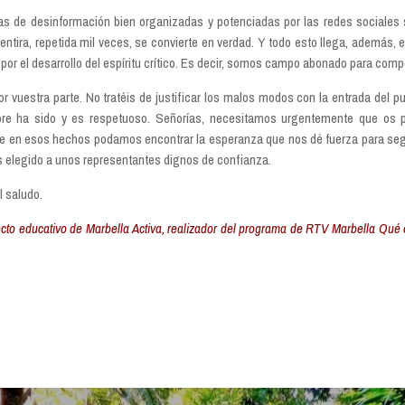
s de desinformación bien organizadas y potenciadas por las redes sociales 
ntira, repetida mil veces, se convierte en verdad. Y todo esto llega, además
 por el desarrollo del espíritu crítico. Es decir, somos campo abonado para c
uestra parte. No tratéis de justificar los malos modos con la entrada del pue
pre ha sido y es respetuoso. Señorías, necesitamos urgentemente que os po
que en esos hechos podamos encontrar la esperanza que nos dé fuerza para seg
s elegido a unos representantes dignos de confianza.
l saludo.
ecto educativo de Marbella Activa, realizador del programa de RTV Marbella Qué