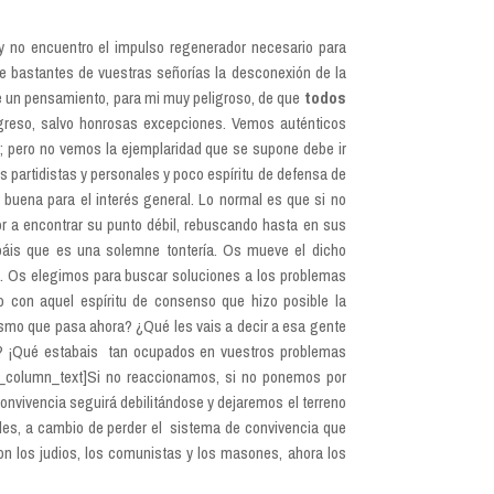
 no encuentro el impulso regenerador necesario para
de bastantes de vuestras señorías la desconexión de la
 de un pensamiento, para mi muy peligroso, de que
todos
greso, salvo honrosas excepciones. Vemos auténticos
; pero no vemos la ejemplaridad que se supone debe ir
 partidistas y personales y poco espíritu de defensa de
 buena para el interés general. Lo normal es que si no
or a encontrar su punto débil, rebuscando hasta en sus
sepáis que es una solemne tontería. Os mueve el dicho
. Os elegimos para buscar soluciones a los problemas
con aquel espíritu de consenso que hizo posible la
ismo que pasa ahora? ¿Qué les vais a decir a esa gente
? ¡Qué estabais
tan ocupados en vuestros problemas
vc_column_text]Si no reaccionamos, si no ponemos por
onvivencia seguirá debilitándose y dejaremos el terreno
les, a cambio de perder el
sistema de convivencia que
n los judios, los comunistas y los masones, ahora los