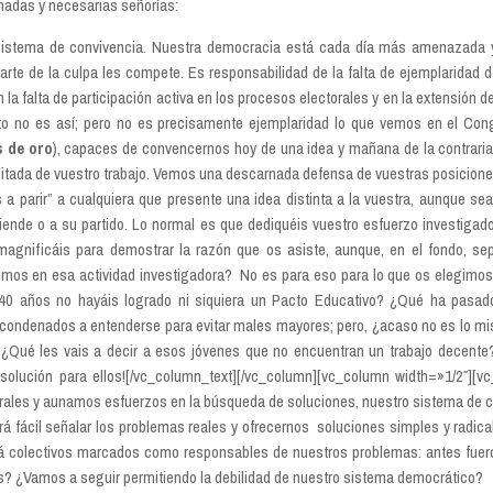
adas y necesarias señorías:
 sistema de convivencia. Nuestra democracia está cada día más amenazada y
arte de la culpa les compete. Es responsabilidad de la falta de ejemplaridad 
la falta de participación activa en los procesos electorales y en la extensión
 no es así; pero no es precisamente ejemplaridad lo que vemos en el Con
s de oro
), capaces de convencernos hoy de una idea y mañana de la contraria
sitada de vuestro trabajo. Vemos una descarnada defensa de vuestras posiciones
 a parir” a cualquiera que presente una idea distinta a la vuestra, aunque sea
efiende o a su partido. Lo normal es que dediquéis vuestro esfuerzo investigad
o magnificáis para demostrar la razón que os asiste, aunque, en el fondo, 
timos en esa actividad investigadora?
No es para eso para lo que os elegimos
0 años no hayáis logrado ni siquiera un Pacto Educativo? ¿Qué ha pasado 
n condenados a entenderse para evitar males mayores; pero, ¿acaso no es lo m
? ¿Qué les vais a decir a esos jóvenes que no encuentran un trabajo decente
a solución para ellos![/vc_column_text][/vc_column][vc_column width=»1/2″][
erales y aunamos esfuerzos en la búsqueda de soluciones, nuestro sistema de c
á fácil señalar los problemas reales y ofrecernos
soluciones simples y radica
á colectivos marcados como responsables de nuestros problemas: antes fuero
s? ¿Vamos a seguir permitiendo la debilidad de nuestro sistema democrático?