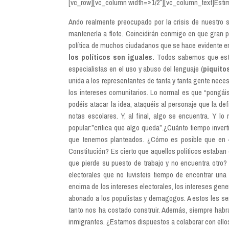
[vc_row][vc_column width=»1/2″][vc_column_text]Estim
Ando realmente preocupado por la crisis de nuestro
mantenerla a flote. Coincidirán conmigo en que gran p
política de muchos ciudadanos que se hace evidente en 
los políticos son iguales.
Todos sabemos que esto
especialistas en el uso y abuso del lenguaje (
piquito
unida a los representantes de tanta y tanta gente nece
los intereses comunitarios. Lo normal es que “pongáis
podéis atacar la idea, ataquéis al personaje que la d
notas escolares. Y, al final, algo se encuentra. Y l
popular:”critica que algo queda”.¿Cuánto tiempo inver
que tenemos planteados. ¿Cómo es posible que en 4
Constitución? Es cierto que aquellos políticos estaba
que pierde su puesto de trabajo y no encuentra otro
electorales que no tuvisteis tiempo de encontrar un
encima de los intereses electorales, los intereses gen
abonado a los populistas y demagogos. A estos les ser
tanto nos ha costado construir. Además, siempre habr
inmigrantes. ¿Estamos dispuestos a colaborar con ello