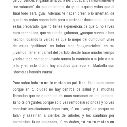
de convencer, engañar diría yo, a los ciudadanos habitualmente
“no votantes” de que realmente da igual a quien votes que al
final todo será igual. Además te hacen creer, o lo intentan, de
que tu no estás capacitado para cuestionar decisiones, que no
estás preparado, que no tienes experiencia, de que tú no sirves
para ser político, que no sabrás gobernar, ¡¡porque nunca lo has
hecho!!, cuando la verdad es que lo mejor del curriculum vitae
de estos “políticos” es haber sido “pegacarteles” en su
juventud, tener el carnet del partido desde hace mucho tiempo
y sobre todo no haber llevado nunca la contraria a tu jefe o a tu
jefa, y en esto último hay muchos que aquí en Marbella son
“doctores honoris causa”.
Pero sobre todo
tú no te metas en política
, tú no cuestiones
porqué en tu ciudad no hay centros de salud y sí muchas
florecitas que se marchitan en unas semanas en los jardines,
tú no te preguntes porqué solo ves remodelar rotondas y no ves
construir instalaciones deportivas, tú no averigües porque se
talan y asesinan a cientos de árboles y los cambian por
palmeritas, tú no curiosees, tú no dudes,
tú no te metas en