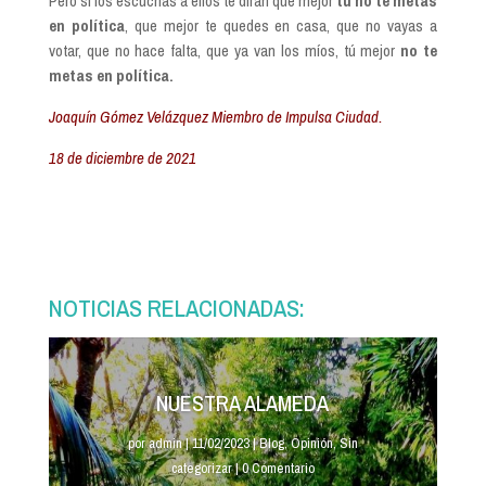
Pero si los escuchas a ellos te dirán que mejor
tú no te metas
en política
, que mejor te quedes en casa, que no vayas a
votar, que no hace falta, que ya van los míos, tú mejor
no te
metas en política.
Joaquín Gómez Velázquez Miembro de Impulsa Ciudad.
18 de diciembre de 2021
NOTICIAS RELACIONADAS:
NUESTRA ALAMEDA
por
admin
|
11/02/2023
|
Blog
,
Opinión
,
Sin
categorizar
| 0 Comentario