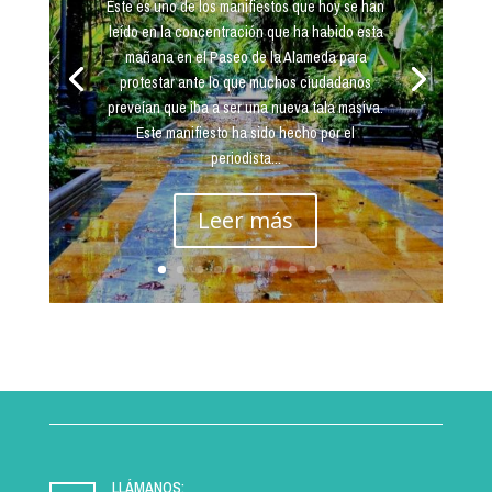
Este es uno de los manifiestos que hoy se han
leído en la concentración que ha habido esta
mañana en el Paseo de la Alameda para
protestar ante lo que muchos ciudadanos
preveían que iba a ser una nueva tala masiva.
Este manifiesto ha sido hecho por el
periodista...
Leer más
LLÁMANOS: