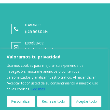
LLÁMANOS:

(+34) 602 832 164
ESCRÍBENOS:

info@impulsaciudad.org
Valoramos tu privacidad
Usamos cookies para mejorar su experiencia de
navegación, mostrarle anuncios o contenidos
personalizados y analizar nuestro tráfico. Al hacer clic en
“Aceptar todo” usted da su consentimiento a nuestro uso
AVISO LEGAL
|
POLÍTICA DE PRIVACIDAD
|
POLÍTICA DE COOKIES
|
de las cookies.
Lee mas
TRANSPARENCIA
© Copyright Impulsa Ciudad 2026. Todos los derechos
Personalizar
Rechazar todo
Aceptar todo
reservados.