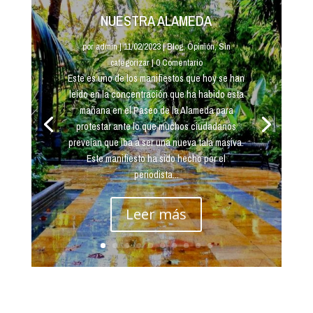
NUESTRA ALAMEDA
por
admin
|
11/02/2023
|
Blog
,
Opinión
,
Sin
categorizar
| 0 Comentario
Este es uno de los manifiestos que hoy se han
leído en la concentración que ha habido esta
mañana en el Paseo de la Alameda para
protestar ante lo que muchos ciudadanos
preveían que iba a ser una nueva tala masiva.
Este manifiesto ha sido hecho por el
periodista...
Leer más